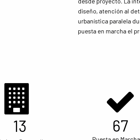
desde proyecto. La in
diseño, atención al deta
urbanística paralela du
puesta en marcha el p
67
13
Puesta en Marcha